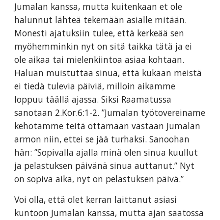
Jumalan kanssa, mutta kuitenkaan et ole
halunnut lähteä tekemään asialle mitään.
Monesti ajatuksiin tulee, että kerkeää sen
myöhemminkin nyt on sitä taikka tätä ja ei
ole aikaa tai mielenkiintoa asiaa kohtaan.
Haluan muistuttaa sinua, että kukaan meistä
ei tiedä tulevia päiviä, milloin aikamme
loppuu täällä ajassa. Siksi Raamatussa
sanotaan 2.Kor.6:1-2. ”Jumalan työtovereiname
kehotamme teitä ottamaan vastaan Jumalan
armon niin, ettei se jää turhaksi. Sanoohan
hän: ”Sopivalla ajalla minä olen sinua kuullut
ja pelastuksen päivänä sinua auttanut.” Nyt
on sopiva aika, nyt on pelastuksen päivä.”
Voi olla, että olet kerran laittanut asiasi
kuntoon Jumalan kanssa, mutta ajan saatossa