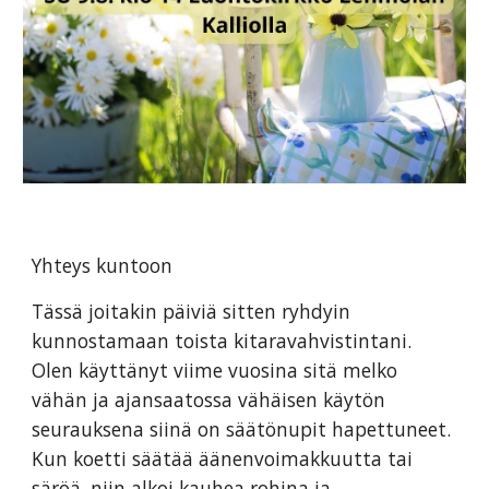
Yhteys kuntoon
Tässä joitakin päiviä sitten ryhdyin
kunnostamaan toista kitaravahvistintani.
Olen käyttänyt viime vuosina sitä melko
vähän ja ajansaatossa vähäisen käytön
seurauksena siinä on säätönupit hapettuneet.
Kun koetti säätää äänenvoimakkuutta tai
säröä, niin alkoi kauhea rohina ja