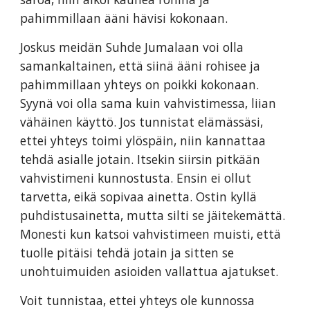
pahimmillaan ääni hävisi kokonaan.
Joskus meidän Suhde Jumalaan voi olla
samankaltainen, että siinä ääni rohisee ja
pahimmillaan yhteys on poikki kokonaan.
Syynä voi olla sama kuin vahvistimessa, liian
vähäinen käyttö. Jos tunnistat elämässäsi,
ettei yhteys toimi ylöspäin, niin kannattaa
tehdä asialle jotain. Itsekin siirsin pitkään
vahvistimeni kunnostusta. Ensin ei ollut
tarvetta, eikä sopivaa ainetta. Ostin kyllä
puhdistusainetta, mutta silti se jäitekemättä.
Monesti kun katsoi vahvistimeen muisti, että
tuolle pitäisi tehdä jotain ja sitten se
unohtuimuiden asioiden vallattua ajatukset.
Voit tunnistaa, ettei yhteys ole kunnossa