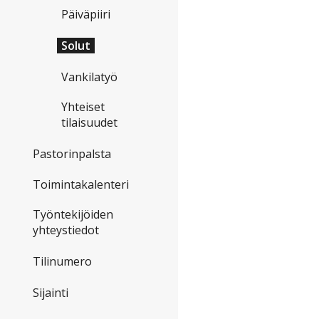
Päiväpiiri
Solut
Vankilatyö
Yhteiset
tilaisuudet
Pastorinpalsta
Toimintakalenteri
Työntekijöiden
yhteystiedot
Tilinumero
Sijainti