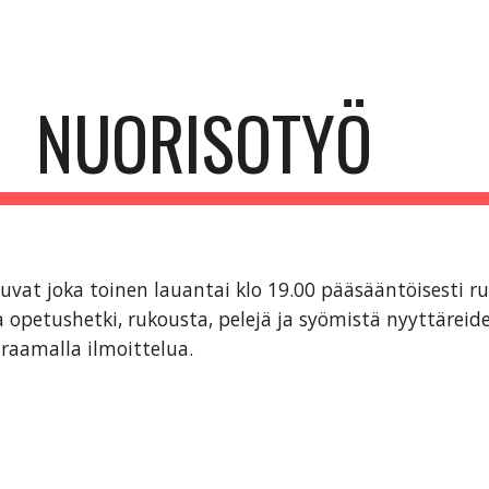
ip to main content
Skip to navigat
NUORISOTYÖ
vat joka toinen lauantai klo 19.00 pääsääntöisesti ru
a opetushetki, rukousta, pelejä ja syömistä nyyttäreide
raamalla ilmoittelua.