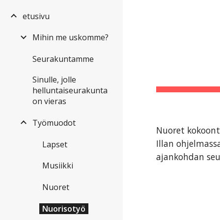
etusivu
Sk
Mihin me uskomme?
Seurakuntamme
Sinulle, jolle
helluntaiseurakunta
on vieras
Työmuodot
Nuoret kokoontu
Illan ohjelmass
Lapset
ajankohdan seu
Musiikki
Nuoret
Nuorisotyö